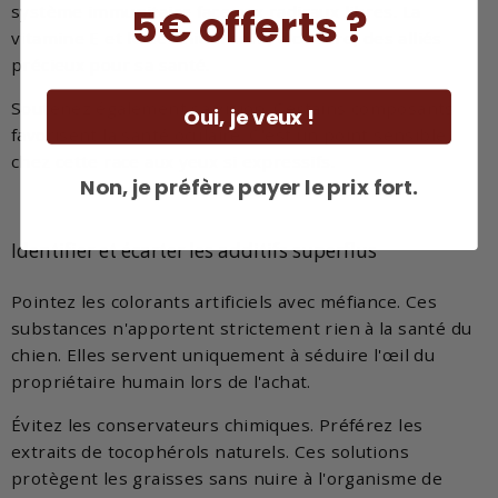
5€ offerts ?
système immunitaire face aux radicaux libres. La
vitamine E et le sélénium sont, à ce titre, des alliés
précieux pour sa santé.
Soutenez également sa vision. Certains composants
Oui, je veux !
favorisent la santé oculaire. C'est un point sensible
chez cette race aux yeux si expressifs.
Non, je préfère payer le prix fort.
Identifier et écarter les additifs superflus
Pointez les colorants artificiels avec méfiance. Ces
substances n'apportent strictement rien à la santé du
chien. Elles servent uniquement à séduire l'œil du
propriétaire humain lors de l'achat.
Évitez les conservateurs chimiques. Préférez les
extraits de tocophérols naturels. Ces solutions
protègent les graisses sans nuire à l'organisme de