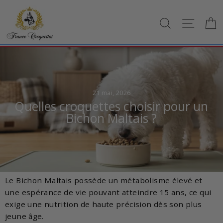
Passer
au
RECHERCH
NAVI
contenu
21 mai, 2026
Quelles croquettes choisir pour un
Bichon Maltais ?
Le Bichon Maltais possède un métabolisme élevé et
une espérance de vie pouvant atteindre 15 ans, ce qui
exige une nutrition de haute précision dès son plus
jeune âge.