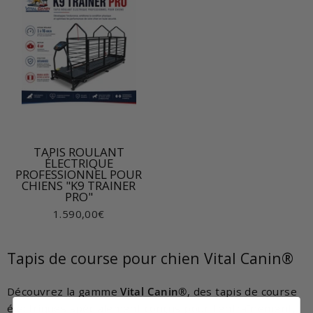
TAPIS ROULANT
ÉLECTRIQUE
PROFESSIONNEL POUR
CHIENS "K9 TRAINER
PRO"
1.590,00€
Tapis de course pour chien Vital Canin®
Découvrez la gamme
Vital Canin®
, des tapis de course
électriques spécialement conçus pour l’entraînement,