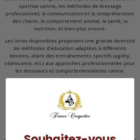
sportive canine, les méthodes de dressage
professionnel, la communication et la compréhension
des chiens, le comportement animal, la santé, la
nutrition, et bien plus encore.
Les livres disponibles proposent une grande diversité
de méthodes d'éducation adaptées à différents
besoins, allant des entraînements sportifs (agility,
obéissance, etc.) aux approches professionnelles pour
les dresseurs et comportementalistes canins.
Cette collection s'adresse aux éleveurs, éducateurs
canins, propriétaires de chiens passionnés par
l'éducation sportive, les professionnels du secteur
animalier et toute personne désirant approfondir ses
connaissances dans le domaine de l'éducation et du
comportement canin.
Parmi les ouvrages proposés, des titres reconnus
Souhaitez-vous