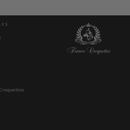
LES
!
 Croquettes