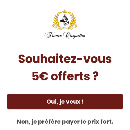
te mail toutes les informations de suivis nécess
uivis vous sera donné ainsi que les étapes de livr
Souhaitez-vous
re l'avancement de votre colis dans votre espace 
adre ou vous avez créé votre espace au moment d
5€ offerts ?
Oui, je veux !
es répond des défauts de conformité existant lor
 code de la consommation.
Non, je préfère payer le prix fort.
 conformité du colis livré à sa réception.