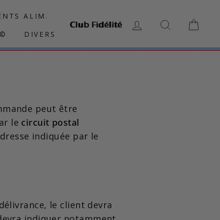
NTS ALIM.
Club Fidélité
SE CONNECTER
RECHERCH
PAN
N©
DIVERS
ommande peut être
ar le
circuit postal
’adresse indiquée par le
élivrance, le client devra
 devra indiquer notamment