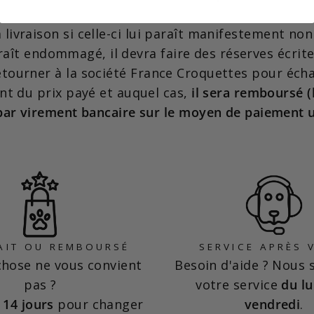
la livraison si celle-ci lui paraît manifestement no
raît endommagé, il devra faire des réserves écrit
e retourner à la société France Croquettes pour éc
 du prix payé et auquel cas,
il sera remboursé (
r virement bancaire sur le moyen de paiement ut
AIT OU REMBOURSÉ
SERVICE APRÈS 
hose ne vous convient
Besoin d'aide ? Nous
pas ?
votre service
du lu
z
14 jours
pour changer
vendredi
.