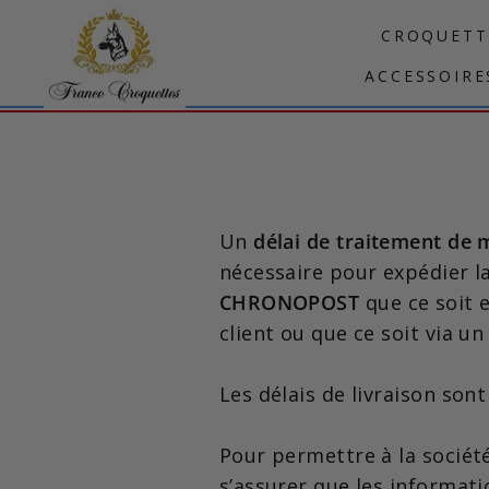
Passer
CROQUETT
au
contenu
ACCESSOIRE
Un
délai de traitement d
nécessaire pour expédier 
CHRONOPOST
que ce soit e
client ou que ce soit via un
Les délais de livraison son
Pour permettre à la société
s’assurer que les informa