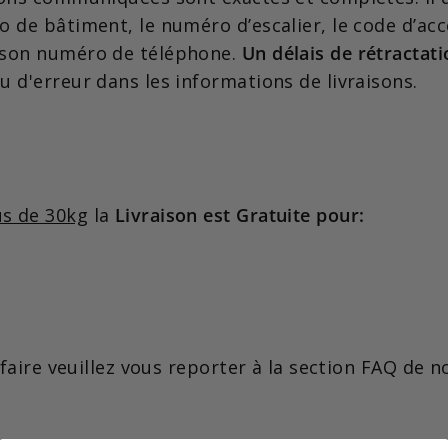
 de bâtiment, le numéro d’escalier, le code d’acc
 son numéro de téléphone.
Un délais de rétractat
 d'erreur dans les informations de livraisons.
us de 30kg
la
Livraison est Gratuite pour:
ifaire veuillez vous reporter à la section FAQ de n