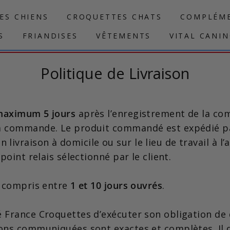
ES CHIENS
CROQUETTES CHATS
COMPLÉME
S
FRIANDISES
VÊTEMENTS
VITAL CANI
Politique de Livraison
e maximum
5 jours
après l’enregistrement de la c
la commande. Le produit commandé est expédié p
n livraison à domicile ou sur le lieu de travail à l
 point relais sélectionné par le client.
t compris entre
1 et 10 jours ouvrés
.
 France Croquettes d’exécuter son obligation de d
tions communiquées sont exactes et complètes. Il