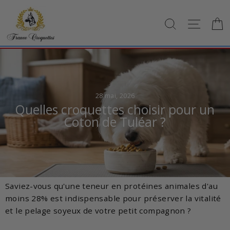
Passer
au
RECHERCH
NAVI
contenu
28 mai, 2026
Quelles croquettes choisir pour un
Coton de Tuléar ?
Saviez-vous qu'une teneur en protéines animales d'au
moins 28% est indispensable pour préserver la vitalité
et le pelage soyeux de votre petit compagnon ?