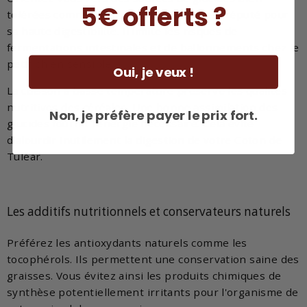
5€ offerts ?
tolérées comme le riz. Cet ingrédient est réputé pour
sa haute digestibilité. Il limite les risques de
fermentations intestinales et de ballonnements chez le
petit chien sensible.
Oui, je veux !
La cuisson à basse température préserve les qualités
nutritives des céréales. Une bonne assimilation des
Non, je préfère payer le prix fort.
glucides fournit l'énergie nécessaire. Cela évite
d'alourdir inutilement la digestion de votre Coton de
Tuléar.
Les additifs nutritionnels et conservateurs naturels
Préférez les antioxydants naturels comme les
tocophérols. Ils permettent une conservation saine des
graisses. Vous évitez ainsi les produits chimiques de
synthèse potentiellement irritants pour l'organisme de