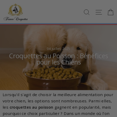
Passer
au
RECHERCH
NAVI
contenu
04 juillet, 2025
Croquettes au Poisson : Bénéfices
pour les Chiens
Lorsqu'il s'agit de choisir la meilleure alimentation pour
votre chien, les options sont nombreuses. Parmi elles,
les
croquettes au poisson
gagnent en popularité, mais
pourquoi ce choix particulier ? Dans un monde où l'on