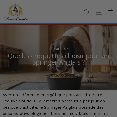
Passer
au
RECHERCH
NAVI
contenu
14 mai, 2026
Quelles croquettes choisir pour un
Springer Anglais ?
Avec une dépense énergétique pouvant atteindre
l'équivalent de 80 kilomètres parcourus par jour en
période d'activité, le Springer Anglais possède des
besoins physiologiques hors normes. Mais comment