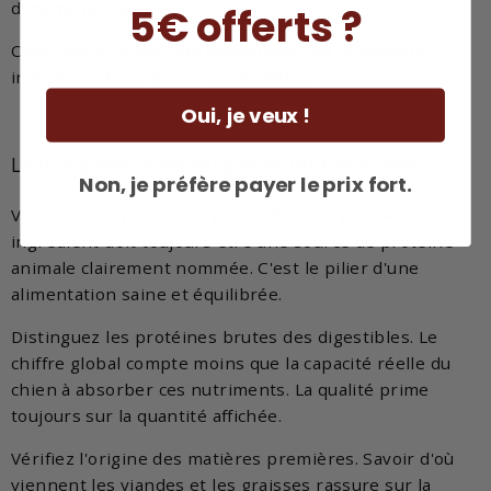
dynamisme naturel.
5€ offerts ?
Observer le chien. Son dynamisme est le meilleur
indicateur d'une bonne assimilation.
Oui, je veux !
La transparence des étiquettes nutritionnelles
Non, je préfère payer le prix fort.
Voici les clés pour décrypter la liste. Le premier
ingrédient doit toujours être une source de protéine
animale clairement nommée. C'est le pilier d'une
alimentation saine et équilibrée.
Distinguez les protéines brutes des digestibles. Le
chiffre global compte moins que la capacité réelle du
chien à absorber ces nutriments. La qualité prime
toujours sur la quantité affichée.
Vérifiez l'origine des matières premières. Savoir d'où
viennent les viandes et les graisses rassure sur la