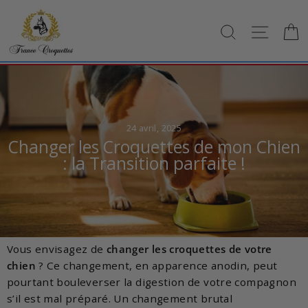
Passer
au
RECHERCH
NAVI
contenu
24 avril, 2025
Changer les Croquettes de mon Chien
: la Transition parfaite !
Vous envisagez de
changer les croquettes de votre
chien
? Ce changement, en apparence anodin, peut
pourtant bouleverser la digestion de votre compagnon
s’il est mal préparé. Un changement brutal