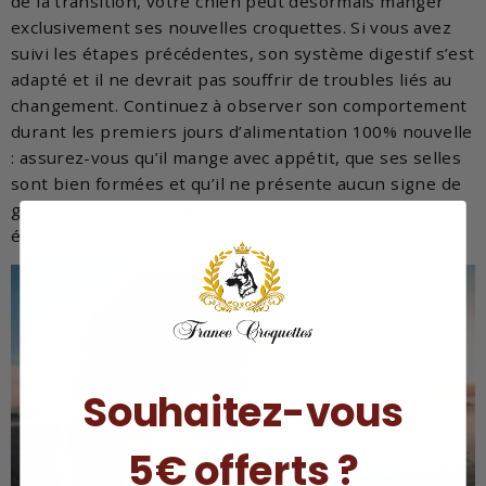
de la transition, votre chien peut désormais manger
exclusivement ses nouvelles croquettes. Si vous avez
suivi les étapes précédentes, son système digestif s’est
adapté et il ne devrait pas souffrir de troubles liés au
changement. Continuez à observer son comportement
durant les premiers jours d’alimentation 100% nouvelle
: assurez-vous qu’il mange avec appétit, que ses selles
sont bien formées et qu’il ne présente aucun signe de
gêne. En principe, tout ira bien puisque la transition a
été menée en douceur.
Souhaitez-vous
5€ offerts ?