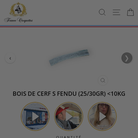
Passer
au
RECHERCH
NAVI
contenu
‹
❯
›
FERMER
(ESC)
BOIS DE CERF S FENDU (25/30GR) <10KG
QUANTITÉ