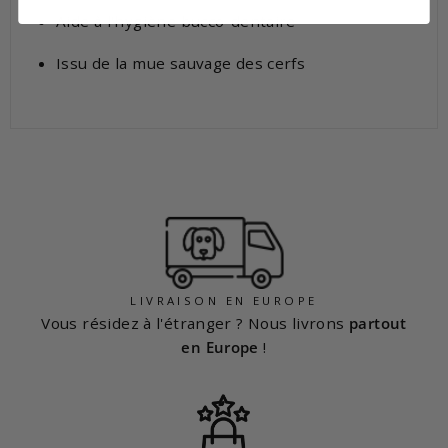
Aide à l'hygiène bucco-dentaire
Issu de la mue sauvage des cerfs
LIVRAISON EN EUROPE
Vous résidez à l'étranger ? Nous livrons
partout
en Europe
!