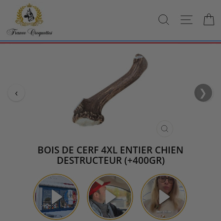
Passer
au
RECHERCH
NAVI
contenu
‹
❯
›
FERMER
(ESC)
BOIS DE CERF 4XL ENTIER CHIEN
DESTRUCTEUR (+400GR)