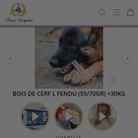
Passer
au
RECHERCH
NAVI
contenu
‹
›
FERMER
(ESC)
BOIS DE CERF L FENDU (55/70GR) <30KG
QUANTITÉ