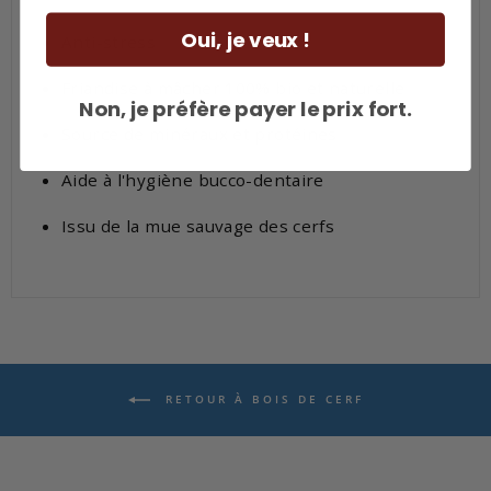
Oui, je veux !
Anti-stress
Friandise à mâcher 100% bio et naturelle
Non, je préfère payer le prix fort.
Source de minéraux et protéines
Aide à l'hygiène bucco-dentaire
Issu de la mue sauvage des cerfs
RETOUR À BOIS DE CERF