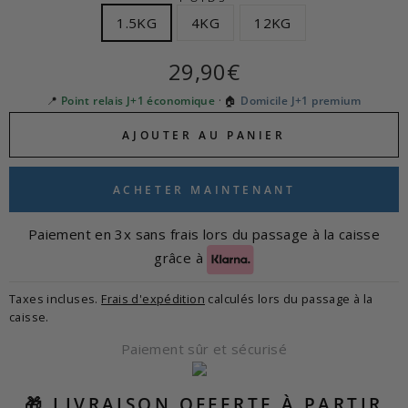
1.5KG
4KG
12KG
Prix
29,90€
régulier
📍
Point relais J+1 économique
· 🏠
Domicile J+1 premium
AJOUTER AU PANIER
ACHETER MAINTENANT
Paiement en 3x sans frais lors du passage à la caisse
grâce à
Taxes incluses.
Frais d'expédition
calculés lors du passage à la
caisse.
Paiement sûr et sécurisé
🎁 LIVRAISON OFFERTE À PARTIR