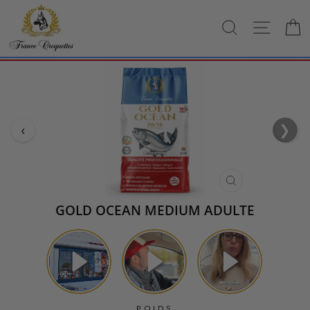
Passer
au
RECHERCH
NAVI
contenu
‹
❯
›
FERMER
(ESC)
GOLD OCEAN MEDIUM ADULTE
POIDS