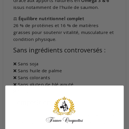
Grâce aux apports naturels en
Oméga 3 & 6
issus notamment de l’huile de saumon.
⚖️
Équilibre nutritionnel complet
26 % de protéines et 16 % de matières
grasses pour soutenir vitalité, musculature et
condition physique.
Sans ingrédients controversés :
❌ Sans soja
❌ Sans huile de palme
❌ Sans colorants
❌ Sans gluten de blé ajouté
❌ Sans œuf
Composition :
Protéines de saumon déshydratées (29 %), riz
(26 %), patate douce, huile de saumon, levure