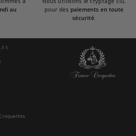
 sommes à
Nous utilisons le cryptage SSL
ndi au
pour des
paiements en toute
sécurité
.
LES
!
 Croquettes