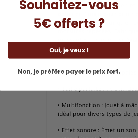
Souhaitez-vous
pour renforcer votre lien to
défouler. Conçu pour durer et
5€ offerts ?
aux jeux en intérieur qu’en 
morsures répétées. Fabriqué
puissantes, ce jouet est égal
Oui, je veux !
Non, je préfère payer le prix fort.
Caractéristiques principales 
•
Taille parfaite : 14 cm, idé
•
Multifonction : Jouet à mâch
idéal pour divers types de je
•
Effet sonore : Émet un son