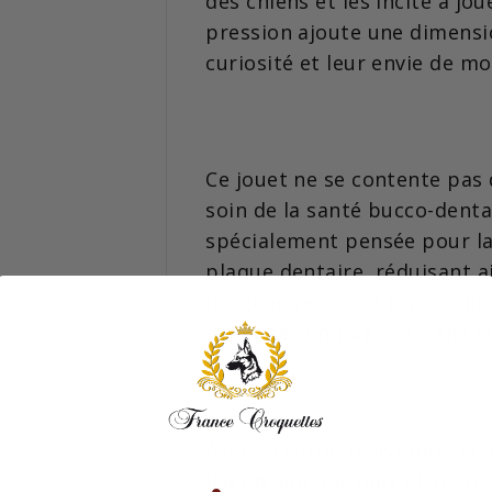
des chiens et les incite à jou
pression ajoute une dimensio
curiosité et leur envie de mo
Ce jouet ne se contente pas 
soin de la santé bucco-denta
spécialement pensée pour la
plaque dentaire, réduisant a
les gencives. C’est un excell
de votre compagnon, sans ef
Avec sa corde résistante, ce
jeu en duo, où vous et votre