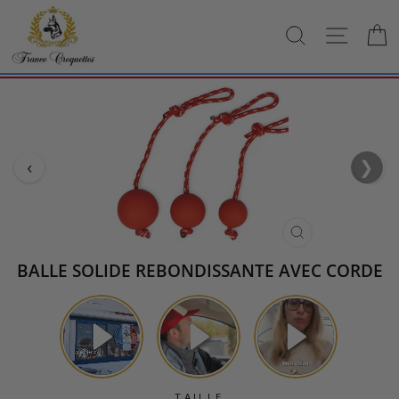
Passer
au
RECHERCH
NAVI
contenu
‹
❯
›
FERMER
(ESC)
BALLE SOLIDE REBONDISSANTE AVEC CORDE
TAILLE