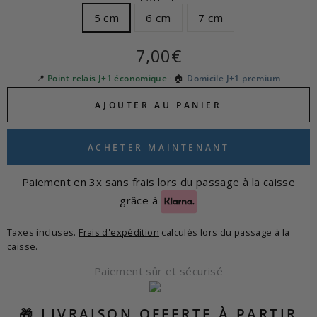
5 cm
6 cm
7 cm
Prix
7,00€
régulier
📍
Point relais J+1 économique
· 🏠
Domicile J+1 premium
AJOUTER AU PANIER
ACHETER MAINTENANT
Paiement en 3x sans frais lors du passage à la caisse
grâce à
Taxes incluses.
Frais d'expédition
calculés lors du passage à la
caisse.
Paiement sûr et sécurisé
🎁 LIVRAISON OFFERTE À PARTIR