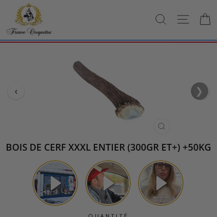
Passer
au
RECHERCH
NAVI
contenu
‹
❯
›
FERMER
(ESC)
BOIS DE CERF XXXL ENTIER (300GR ET+) +50KG
QUANTITÉ