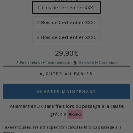
1 bois de cerf entier XXXL
2 Bois de Cerf entier XXXL
3 Bois de Cerf entier XXXL
Prix
29,90€
régulier
📍
Point relais J+1 économique
· 🏠
Domicile J+1 premium
AJOUTER AU PANIER
ACHETER MAINTENANT
Paiement en 3x sans frais lors du passage à la caisse
grâce à
Taxes incluses.
Frais d'expédition
calculés lors du passage à la
caisse.