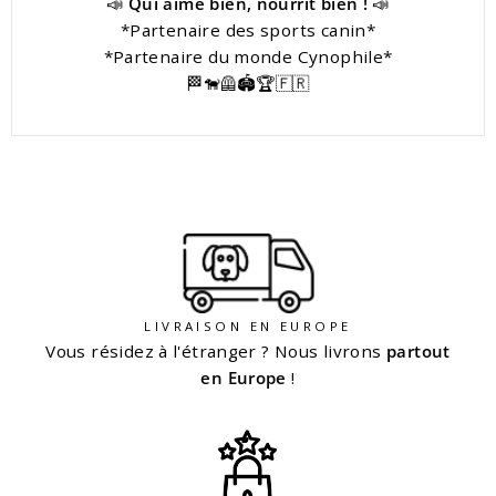
📣
Qui aime bien, nourrit bien !
📣
*Partenaire des sports canin*
*Partenaire du monde Cynophile*
🏁🐕‍🦺🏟️🏆🇫🇷
LIVRAISON EN EUROPE
Vous résidez à l'étranger ? Nous livrons
partout
en Europe
!