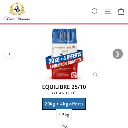
Passer
au
RECHERCH
NAVI
contenu
‹
❯
›
FERMER
(ESC)
EQUILIBRE 25/10
QUANTITÉ
20kg + 4kg offerts
1.5kg
4kg