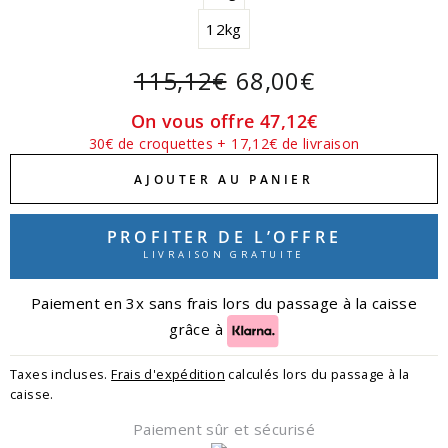
12kg
Prix
115,12€
Prix
68,00€
régulier
réduit
On vous offre
47,12€
30€ de croquettes + 17,12€ de livraison
AJOUTER AU PANIER
PROFITER DE L’OFFRE
LIVRAISON GRATUITE
Paiement en 3x sans frais lors du passage à la caisse
grâce à
Taxes incluses.
Frais d'expédition
calculés lors du passage à la
caisse.
Paiement sûr et sécurisé