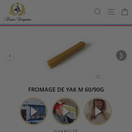
Passer
au
RECHERCH
NAVI
contenu
‹
❯
›
FERMER
(ESC)
FROMAGE DE YAK M 60/90G
QUANTITÉ