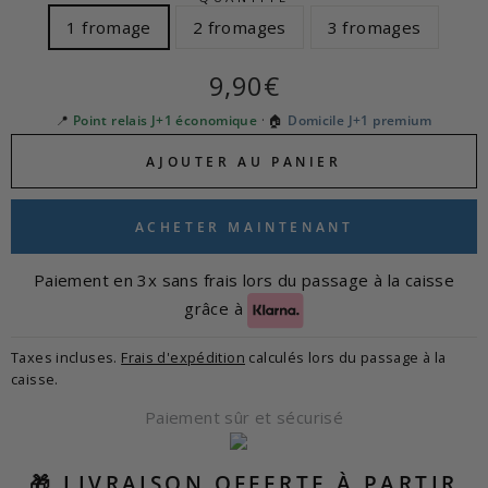
1 fromage
2 fromages
3 fromages
Prix
9,90€
régulier
📍
Point relais J+1 économique
· 🏠
Domicile J+1 premium
AJOUTER AU PANIER
ACHETER MAINTENANT
Paiement en 3x sans frais lors du passage à la caisse
grâce à
Taxes incluses.
Frais d'expédition
calculés lors du passage à la
caisse.
Paiement sûr et sécurisé
🎁 LIVRAISON OFFERTE À PARTIR