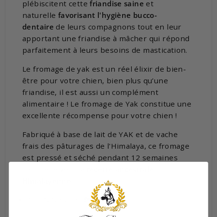
plébiscitent cette
friandise saine
et
naturelle
favorisant l'hygiène bucco-
dentaire
de leurs compagnons tout en leur
apportant une friandise à mâcher qui répond
parfaitement à leurs besoins de mastication.
Le fromage de yak est un réel élixir de bien-
être pour votre chien, bien plus qu’une
friandise, il est aussi un complément
alimentaire ! Le fromage de Yak constitue une
excellente récompense pour votre chien !
Fabriqué à base de lait de YAK et de vache
frais des pâturages de l'Himalaya, ce fromage
est pressé et séché pendant 12 semaines
comme le veut la
recette ancestrale
Himalayenne
.
100 % Naturel. 🏞️