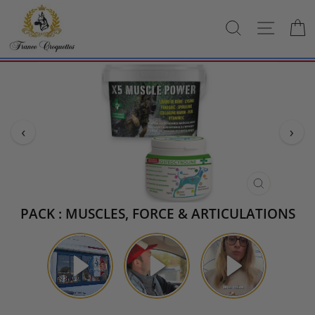
Passer
au
RECHERCH
NAVI
contenu
‹
›
FERMER
(ESC)
PACK : MUSCLES, FORCE & ARTICULATIONS