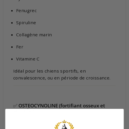
Fenugrec
Spiruline
Collagène marin
Fer
Vitamine C
Idéal pour les chiens sportifs, en
convalescence, ou en période de croissance.
✅
OSTEOCYNOLINE (fortifiant osseux et
articulaire)
Formule complète pour :