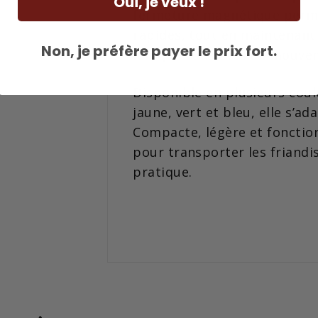
Oui, je veux !
fermeture magnétique perme
rapides, tout en maintenant 
Non, je préfère payer le prix fort.
lorsque vous êtes en mouve
Disponible en plusieurs cou
jaune, vert et bleu, elle s’ad
Compacte, légère et fonctionn
pour transporter les friandi
pratique.