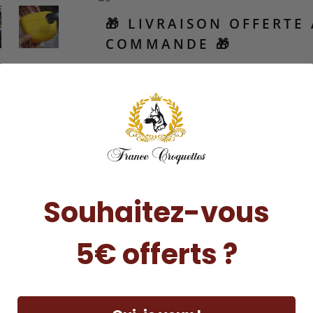
🎁 LIVRAISON OFFERTE
COMMANDE 🎁
Description / Composition
Pourquo
Cette poche à friandises en 
sorties et séances d’éducati
stress. Son design ingénieux
Souhaitez-vous
votre ceinture grâce à une p
retirée, ce qui facilite gran
5€ offerts ?
garantit une hygiène optimal
Fabriquée en silicone souple
facile à laver et parfaite po