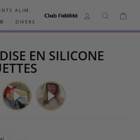
NTS ALIM.
Club Fidélité
SE CONNECTER
RECHERCH
PAN
N©
DIVERS
DISE EN SILICONE
ETTES
el
Noir