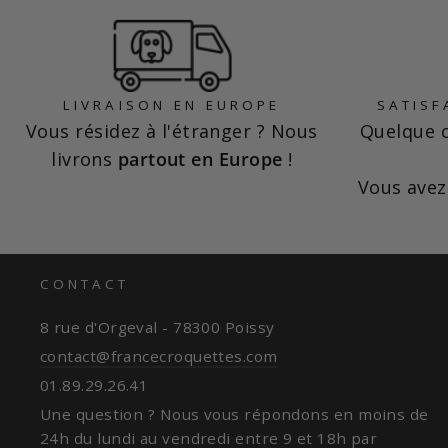
LIVRAISON EN EUROPE
SATISF
Vous résidez à l'étranger ? Nous
Quelque c
livrons
partout en Europe
!
Vous ave
CONTACT
8 rue d'Orgeval - 78300 Poissy
contact@francecroquettes.com
01.89.29.26.41
Une question ? Nous vous répondons en moins de
24h du lundi au vendredi entre 9 et 18h par